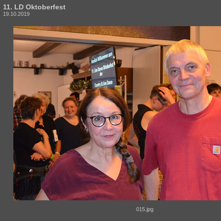
11. LD Oktoberfest
19.10.2019
015.jpg